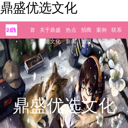
鼎盛优选文化
首
关于鼎盛
热点
招商
案例
联系
页
优选文化
新闻
加盟
展示
我们
鼎盛优选文化