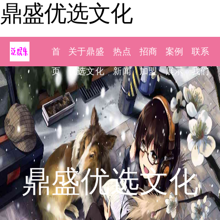
鼎盛优选文化
首
关于鼎盛
热点
招商
案例
联系
页
优选文化
新闻
加盟
展示
我们
鼎盛优选文化