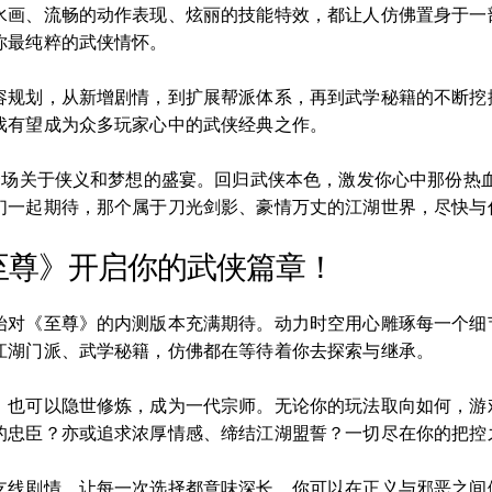
水画、流畅的动作表现、炫丽的技能特效，都让人仿佛置身于一
你最纯粹的武侠情怀。
容规划，从新增剧情，到扩展帮派体系，再到武学秘籍的不断挖
戏有望成为众多玩家心中的武侠经典之作。
是一场关于侠义和梦想的盛宴。回归武侠本色，激发你心中那份热
们一起期待，那个属于刀光剑影、豪情万丈的江湖世界，尽快与
至尊》开启你的武侠篇章！
始对《至尊》的内测版本充满期待。动力时空用心雕琢每一个细
江湖门派、武学秘籍，仿佛都在等待着你去探索与继承。
，也可以隐世修炼，成为一代宗师。无论你的玩法取向如何，游
的忠臣？亦或追求浓厚情感、缔结江湖盟誓？一切尽在你的把控
支线剧情，让每一次选择都意味深长。你可以在正义与邪恶之间